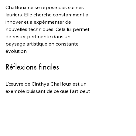
Chalifoux ne se repose pas sur ses 
lauriers. Elle cherche constamment à 
innover et à expérimenter de 
nouvelles techniques. Cela lui permet 
de rester pertinente dans un 
paysage artistique en constante 
évolution.
Réflexions finales
L'œuvre de Cinthya Chalifoux est un 
exemple puissant de ce que l'art peut 
accomplir. Son approche 
conceptuelle invite à la réflexion et à 
l'engagement. En explorant des 
thèmes tels que l'identité, la nature et 
la mémoire, elle crée des œuvres qui 
résonnent profondément avec le 